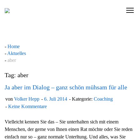
Skip
to
C
content
l
i
c
k
Home
t
Aktuelles
o
aber
v
i
Tag: aber
e
w
Ja aber im Dialog – ganz schön mühsam für alle
t
von
Volker Hepp
6. Juli 2014
Kategorie:
Coaching
h
Keine Kommentare
e
n
Vielleicht kennen Sie das – Sie unterhalten sich mit einem
a
Menschen, der gerne von Ihnen einen Rat möchte oder Sie reden
v
einfach nur so – ganz normale Unterltung. Und alles, was Sie
i