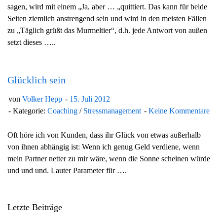
sagen, wird mit einem „Ja, aber … „quittiert. Das kann für beide
g
Seiten ziemlich anstrengend sein und wird in den meisten Fällen
a
zu „Täglich grüßt das Murmeltier“, d.h. jede Antwort von außen
t
setzt dieses …..
i
o
n
Glücklich sein
von
Volker Hepp
15. Juli 2012
Kategorie:
Coaching
/
Stressmanagement
Keine Kommentare
Oft höre ich von Kunden, dass ihr Glück von etwas außerhalb
von ihnen abhängig ist: Wenn ich genug Geld verdiene, wenn
mein Partner netter zu mir wäre, wenn die Sonne scheinen würde
und und und. Lauter Parameter für ….
Letzte Beiträge