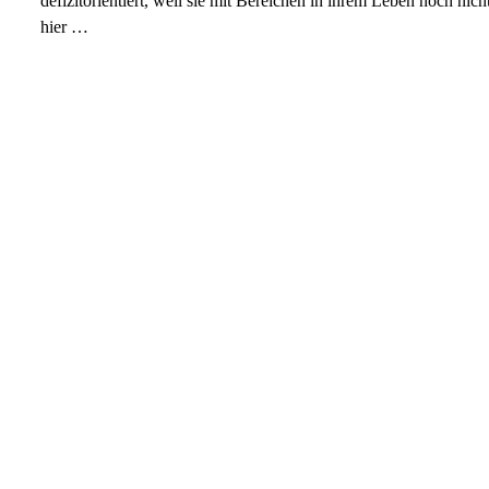
defizitorientiert, weil sie mit Bereichen in ihrem Leben noch ni
hier …