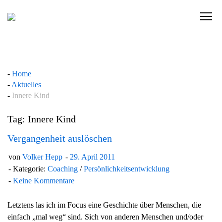
Skip
to
C
content
l
i
c
k
Home
t
Aktuelles
o
Innere Kind
v
i
Tag: Innere Kind
e
w
Vergangenheit auslöschen
t
von
Volker Hepp
29. April 2011
h
Kategorie:
Coaching
/
Persönlichkeitsentwicklung
e
Keine Kommentare
n
a
Letztens las ich im Focus eine Geschichte über Menschen, die
v
einfach „mal weg“ sind. Sich von anderen Menschen und/oder
i