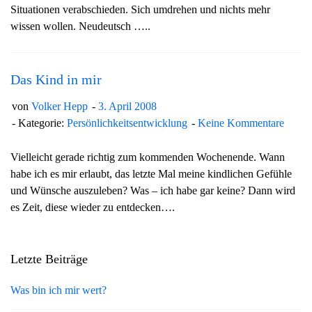
Situationen verabschieden. Sich umdrehen und nichts mehr
g
wissen wollen. Neudeutsch …..
a
t
i
Das Kind in mir
o
n
von
Volker Hepp
3. April 2008
Kategorie:
Persönlichkeitsentwicklung
Keine Kommentare
Vielleicht gerade richtig zum kommenden Wochenende. Wann
habe ich es mir erlaubt, das letzte Mal meine kindlichen Gefühle
und Wünsche auszuleben? Was – ich habe gar keine? Dann wird
es Zeit, diese wieder zu entdecken….
Letzte Beiträge
Was bin ich mir wert?