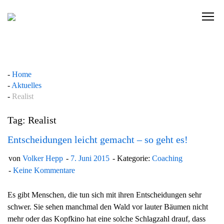
Skip
to
C
content
l
i
c
k
Home
t
Aktuelles
o
Realist
v
i
Tag: Realist
e
w
Entscheidungen leicht gemacht – so geht es!
t
von
Volker Hepp
7. Juni 2015
Kategorie:
Coaching
h
Keine Kommentare
e
n
Es gibt Menschen, die tun sich mit ihren Entscheidungen sehr
a
schwer. Sie sehen manchmal den Wald vor lauter Bäumen nicht
v
mehr oder das Kopfkino hat eine solche Schlagzahl drauf, dass
i