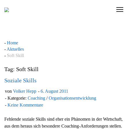
Skip
to
C
content
l
i
c
k
Home
t
Aktuelles
o
Soft Skill
v
i
Tag: Soft Skill
e
w
Soziale Skills
t
von
Volker Hepp
6. August 2011
h
Kategorie:
Coaching
/
Organisationsentwicklung
e
Keine Kommentare
n
a
Fehlende soziale Skills sind eher ein Phänomen in der Wirtschaft,
v
aus dem heraus sich besondere Coaching-Anforderungen stellen.
i