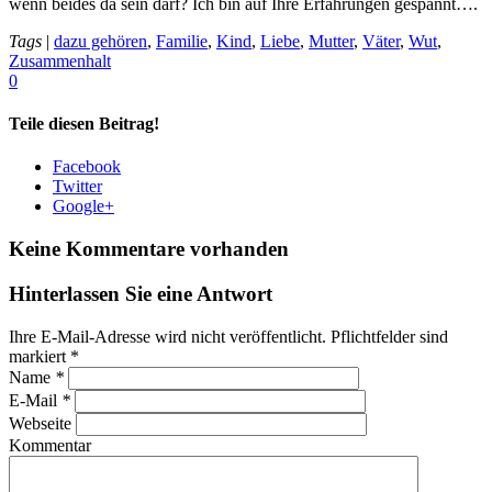
wenn beides da sein darf? Ich bin auf Ihre Erfahrungen gespannt….
Tags
|
dazu gehören
,
Familie
,
Kind
,
Liebe
,
Mutter
,
Väter
,
Wut
,
Zusammenhalt
0
Teile diesen Beitrag!
Facebook
Twitter
Google+
Keine Kommentare vorhanden
Hinterlassen Sie eine Antwort
Ihre E-Mail-Adresse wird nicht veröffentlicht. Pflichtfelder sind
markiert
*
Name
*
E-Mail
*
Webseite
Kommentar