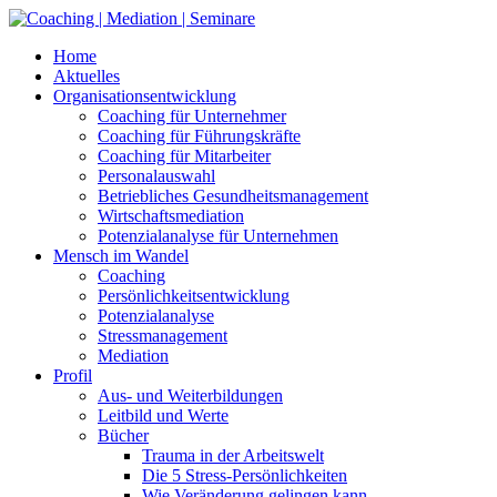
Skip
to
Home
content
Aktuelles
Organisationsentwicklung
Coaching für Unternehmer
Coaching für Führungskräfte
Coaching für Mitarbeiter
Personalauswahl
Betriebliches Gesundheitsmanagement
Wirtschaftsmediation
Potenzialanalyse für Unternehmen
Mensch im Wandel
Coaching
Persönlichkeitsentwicklung
Potenzialanalyse
Stressmanagement
Mediation
Profil
Aus- und Weiterbildungen
Leitbild und Werte
Bücher
Trauma in der Arbeitswelt
Die 5 Stress-Persönlichkeiten
Wie Veränderung gelingen kann