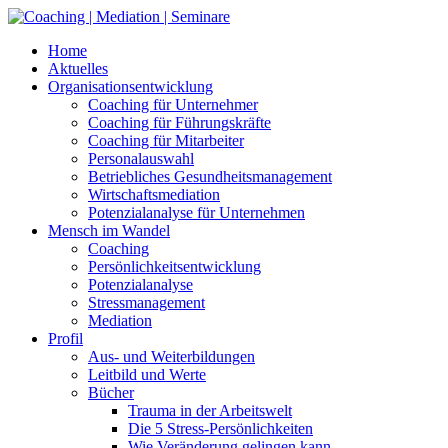
Skip
to
Home
content
Aktuelles
Organisationsentwicklung
Coaching für Unternehmer
Coaching für Führungskräfte
Coaching für Mitarbeiter
Personalauswahl
Betriebliches Gesundheitsmanagement
Wirtschaftsmediation
Potenzialanalyse für Unternehmen
Mensch im Wandel
Coaching
Persönlichkeitsentwicklung
Potenzialanalyse
Stressmanagement
Mediation
Profil
Aus- und Weiterbildungen
Leitbild und Werte
Bücher
Trauma in der Arbeitswelt
Die 5 Stress-Persönlichkeiten
Wie Veränderung gelingen kann