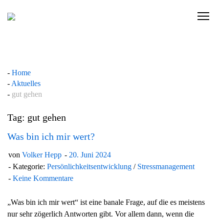
Skip
to
C
content
l
i
c
k
Home
t
Aktuelles
o
gut gehen
v
i
Tag: gut gehen
e
w
Was bin ich mir wert?
t
von
Volker Hepp
20. Juni 2024
h
Kategorie:
Persönlichkeitsentwicklung
/
Stressmanagement
e
Keine Kommentare
n
a
„Was bin ich mir wert“ ist eine banale Frage, auf die es meistens
v
nur sehr zögerlich Antworten gibt. Vor allem dann, wenn die
i