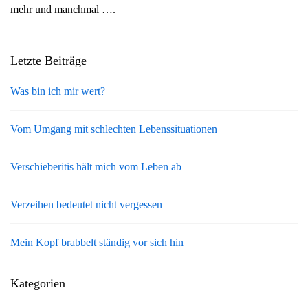
mehr und manchmal ….
g
a
t
Letzte Beiträge
i
o
Was bin ich mir wert?
n
Vom Umgang mit schlechten Lebenssituationen
Verschieberitis hält mich vom Leben ab
Verzeihen bedeutet nicht vergessen
Mein Kopf brabbelt ständig vor sich hin
Kategorien