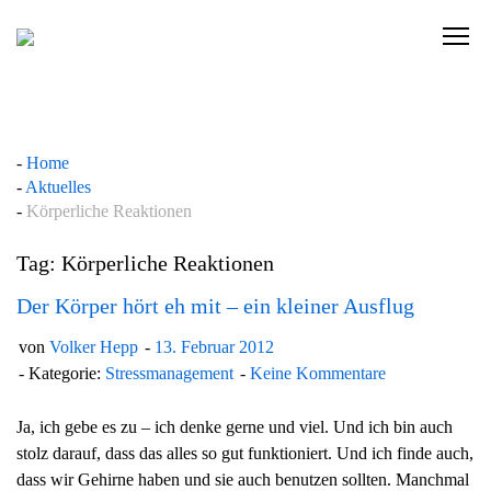
Skip
to
C
content
l
i
c
k
Home
t
Aktuelles
o
Körperliche Reaktionen
v
i
Tag: Körperliche Reaktionen
e
w
Der Körper hört eh mit – ein kleiner Ausflug
t
von
Volker Hepp
13. Februar 2012
h
Kategorie:
Stressmanagement
Keine Kommentare
e
n
Ja, ich gebe es zu – ich denke gerne und viel. Und ich bin auch
a
stolz darauf, dass das alles so gut funktioniert. Und ich finde auch,
v
dass wir Gehirne haben und sie auch benutzen sollten. Manchmal
i