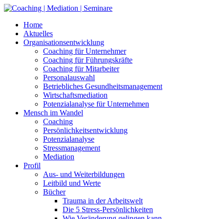
Skip
to
Home
content
Aktuelles
Organisationsentwicklung
Coaching für Unternehmer
Coaching für Führungskräfte
Coaching für Mitarbeiter
Personalauswahl
Betriebliches Gesundheitsmanagement
Wirtschaftsmediation
Potenzialanalyse für Unternehmen
Mensch im Wandel
Coaching
Persönlichkeitsentwicklung
Potenzialanalyse
Stressmanagement
Mediation
Profil
Aus- und Weiterbildungen
Leitbild und Werte
Bücher
Trauma in der Arbeitswelt
Die 5 Stress-Persönlichkeiten
Wie Veränderung gelingen kann