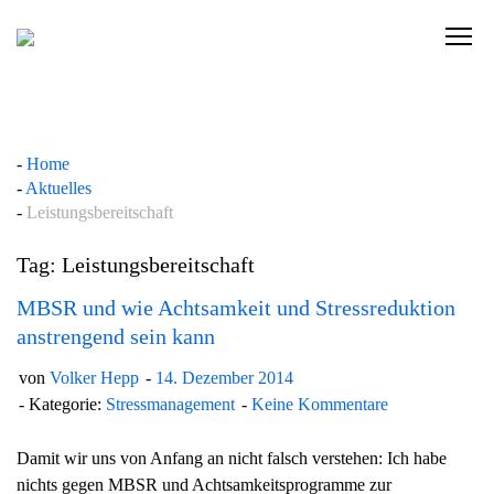
Skip
to
C
content
l
i
c
k
Home
t
Aktuelles
o
Leistungsbereitschaft
v
i
Tag: Leistungsbereitschaft
e
w
MBSR und wie Achtsamkeit und Stressreduktion
t
anstrengend sein kann
h
von
Volker Hepp
14. Dezember 2014
e
Kategorie:
Stressmanagement
Keine Kommentare
n
a
Damit wir uns von Anfang an nicht falsch verstehen: Ich habe
v
nichts gegen MBSR und Achtsamkeitsprogramme zur
i