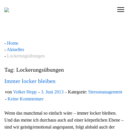
Skip
to
C
content
l
i
c
k
Home
t
Aktuelles
o
Lockerungsübungen
v
i
Tag: Lockerungsübungen
e
w
Immer locker bleiben
t
von
Volker Hepp
3. Juni 2013
Kategorie:
Stressmanagement
h
Keine Kommentare
e
n
Wenn das manchmal so einfach wäre – immer locker bleiben.
a
Und das meine ich durchaus auch auf einer körperlichen Ebene –
v
sind wir geistig/emotional angespannt, folgt alsbald auch der
i