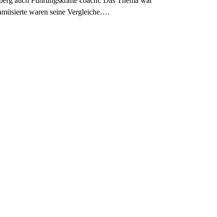
berg auch Führungskräfte coacht. Das Thema war
 amüsierte waren seine Vergleiche….