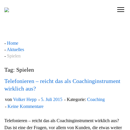
Skip
to
C
content
l
i
c
k
Home
t
Aktuelles
o
Spielen
v
i
Tag: Spielen
e
w
Telefonieren – reicht das als Coachinginstrument
t
wirklich aus?
h
von
Volker Hepp
5. Juli 2015
Kategorie:
Coaching
e
Keine Kommentare
n
a
Telefonieren – reicht das als Coachinginstrument wirklich aus?
v
Das ist eine der Fragen, vor allem von Kunden, die etwas weiter
i