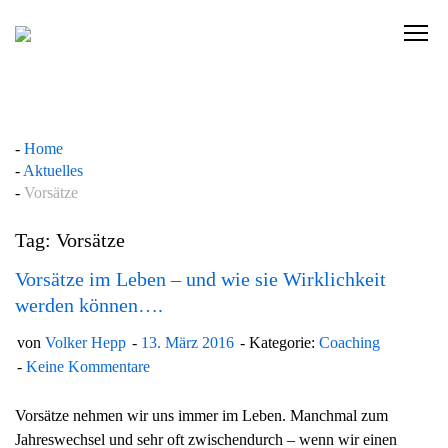
Skip
to
C
content
l
i
c
k
Home
t
Aktuelles
o
Vorsätze
v
i
Tag: Vorsätze
e
w
Vorsätze im Leben – und wie sie Wirklichkeit
t
werden können….
h
von
Volker Hepp
13. März 2016
Kategorie:
Coaching
e
Keine Kommentare
n
a
Vorsätze nehmen wir uns immer im Leben. Manchmal zum
v
Jahreswechsel und sehr oft zwischendurch – wenn wir einen
i