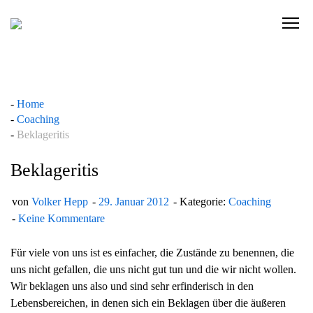
Skip
to
C
content
l
i
c
k
Home
t
Coaching
o
Beklageritis
v
i
Beklageritis
e
w
von
Volker Hepp
29. Januar 2012
Kategorie:
Coaching
t
Keine Kommentare
h
e
Für viele von uns ist es einfacher, die Zustände zu benennen, die
n
uns nicht gefallen, die uns nicht gut tun und die wir nicht wollen.
a
Wir beklagen uns also und sind sehr erfinderisch in den
v
Lebensbereichen, in denen sich ein Beklagen über die äußeren
i