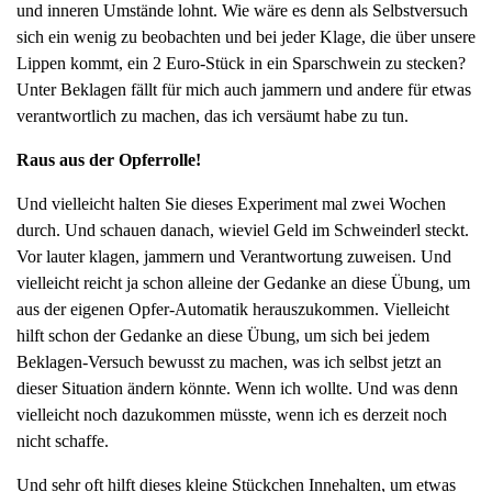
und inneren Umstände lohnt. Wie wäre es denn als Selbstversuch
g
sich ein wenig zu beobachten und bei jeder Klage, die über unsere
a
Lippen kommt, ein 2 Euro-Stück in ein Sparschwein zu stecken?
t
Unter Beklagen fällt für mich auch jammern und andere für etwas
i
verantwortlich zu machen, das ich versäumt habe zu tun.
o
n
Raus aus der Opferrolle!
Und vielleicht halten Sie dieses Experiment mal zwei Wochen
durch. Und schauen danach, wieviel Geld im Schweinderl steckt.
Vor lauter klagen, jammern und Verantwortung zuweisen. Und
vielleicht reicht ja schon alleine der Gedanke an diese Übung, um
aus der eigenen Opfer-Automatik herauszukommen. Vielleicht
hilft schon der Gedanke an diese Übung, um sich bei jedem
Beklagen-Versuch bewusst zu machen, was ich selbst jetzt an
dieser Situation ändern könnte. Wenn ich wollte. Und was denn
vielleicht noch dazukommen müsste, wenn ich es derzeit noch
nicht schaffe.
Und sehr oft hilft dieses kleine Stückchen Innehalten, um etwas