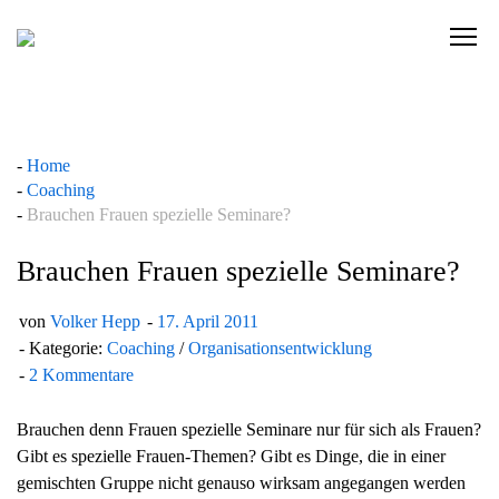
Skip
to
C
content
l
i
c
k
Home
t
Coaching
o
Brauchen Frauen spezielle Seminare?
v
i
Brauchen Frauen spezielle Seminare?
e
w
von
Volker Hepp
17. April 2011
t
Kategorie:
Coaching
/
Organisationsentwicklung
h
2 Kommentare
e
n
Brauchen denn Frauen spezielle Seminare nur für sich als Frauen?
a
Gibt es spezielle Frauen-Themen? Gibt es Dinge, die in einer
v
gemischten Gruppe nicht genauso wirksam angegangen werden
i