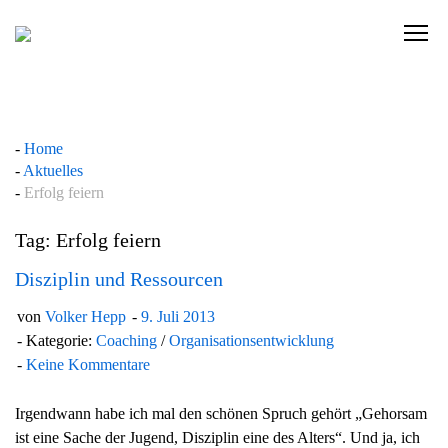
Skip
to
C
content
l
i
c
k
Home
t
Aktuelles
o
Erfolg feiern
v
i
Tag: Erfolg feiern
e
w
Disziplin und Ressourcen
t
von
Volker Hepp
9. Juli 2013
h
Kategorie:
Coaching
/
Organisationsentwicklung
e
Keine Kommentare
n
a
Irgendwann habe ich mal den schönen Spruch gehört „Gehorsam
v
ist eine Sache der Jugend, Disziplin eine des Alters“. Und ja, ich
i