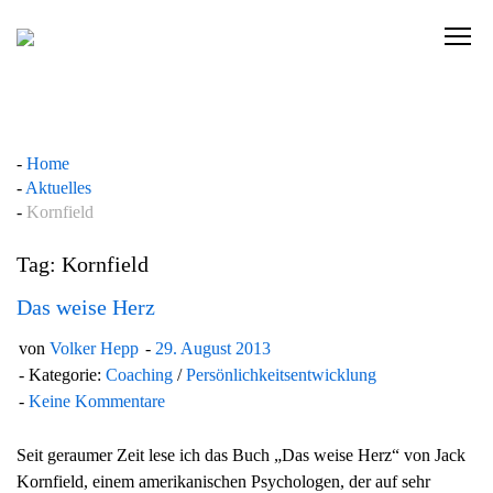
Skip
to
C
content
l
i
c
k
Home
t
Aktuelles
o
Kornfield
v
i
Tag: Kornfield
e
w
Das weise Herz
t
von
Volker Hepp
29. August 2013
h
Kategorie:
Coaching
/
Persönlichkeitsentwicklung
e
Keine Kommentare
n
a
Seit geraumer Zeit lese ich das Buch „Das weise Herz“ von Jack
v
Kornfield, einem amerikanischen Psychologen, der auf sehr
i