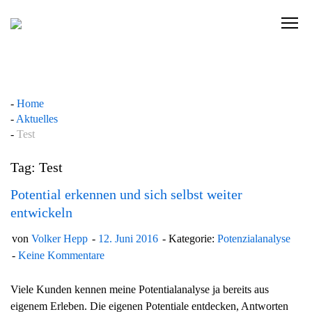
Skip
to
C
content
l
i
c
k
Home
t
Aktuelles
o
Test
v
i
Tag: Test
e
w
Potential erkennen und sich selbst weiter
t
entwickeln
h
von
Volker Hepp
12. Juni 2016
Kategorie:
Potenzialanalyse
e
Keine Kommentare
n
a
Viele Kunden kennen meine Potentialanalyse ja bereits aus
v
eigenem Erleben. Die eigenen Potentiale entdecken, Antworten
i