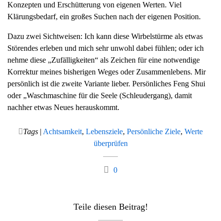
Konzepten und Erschütterung von eigenen Werten. Viel
g
Klärungsbedarf, ein großes Suchen nach der eigenen Position.
a
t
Dazu zwei Sichtweisen: Ich kann diese Wirbelstürme als etwas
i
Störendes erleben und mich sehr unwohl dabei fühlen; oder ich
o
nehme diese „Zufälligkeiten“ als Zeichen für eine notwendige
n
Korrektur meines bisherigen Weges oder Zusammenlebens. Mir
persönlich ist die zweite Variante lieber. Persönliches Feng Shui
oder „Waschmaschine für die Seele (Schleudergang), damit
nachher etwas Neues herauskommt.
Tags
|
Achtsamkeit
,
Lebensziele
,
Persönliche Ziele
,
Werte
überprüfen
0
Teile diesen Beitrag!