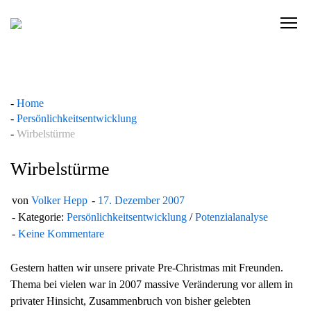
Skip
to
C
content
l
i
c
k
Home
t
Persönlichkeitsentwicklung
o
Wirbelstürme
v
i
Wirbelstürme
e
w
von
Volker Hepp
17. Dezember 2007
t
Kategorie:
Persönlichkeitsentwicklung
/
Potenzialanalyse
h
Keine Kommentare
e
n
Gestern hatten wir unsere private Pre-Christmas mit Freunden.
a
Thema bei vielen war in 2007 massive Veränderung vor allem in
v
privater Hinsicht, Zusammenbruch von bisher gelebten
i