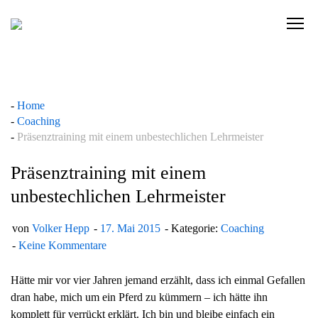
Skip
to
C
content
l
i
c
k
Home
t
Coaching
o
Präsenztraining mit einem unbestechlichen Lehrmeister
v
i
Präsenztraining mit einem
e
unbestechlichen Lehrmeister
w
t
von
Volker Hepp
17. Mai 2015
Kategorie:
Coaching
h
Keine Kommentare
e
n
Hätte mir vor vier Jahren jemand erzählt, dass ich einmal Gefallen
a
dran habe, mich um ein Pferd zu kümmern – ich hätte ihn
v
komplett für verrückt erklärt. Ich bin und bleibe einfach ein
i