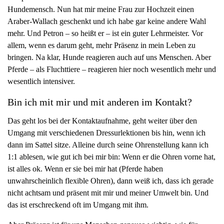
Hundemensch. Nun hat mir meine Frau zur Hochzeit einen
g
Araber-Wallach geschenkt und ich habe gar keine andere Wahl
a
mehr. Und Petron – so heißt er – ist ein guter Lehrmeister. Vor
t
allem, wenn es darum geht, mehr Präsenz in mein Leben zu
i
bringen. Na klar, Hunde reagieren auch auf uns Menschen. Aber
o
Pferde – als Fluchttiere – reagieren hier noch wesentlich mehr und
n
wesentlich intensiver.
Bin ich mit mir und mit anderen im Kontakt?
Das geht los bei der Kontaktaufnahme, geht weiter über den
Umgang mit verschiedenen Dressurlektionen bis hin, wenn ich
dann im Sattel sitze. Alleine durch seine Ohrenstellung kann ich
1:1 ablesen, wie gut ich bei mir bin: Wenn er die Ohren vorne hat,
ist alles ok. Wenn er sie bei mir hat (Pferde haben
unwahrscheinlich flexible Ohren), dann weiß ich, dass ich gerade
nicht achtsam und präsent mit mir und meiner Umwelt bin. Und
das ist erschreckend oft im Umgang mit ihm.