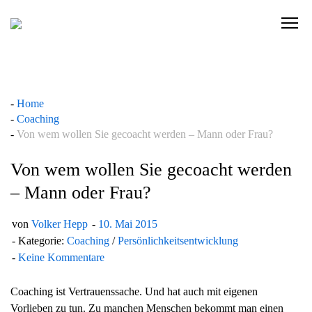
Skip
to
C
content
l
i
c
k
Home
t
Coaching
o
Von wem wollen Sie gecoacht werden – Mann oder Frau?
v
i
Von wem wollen Sie gecoacht werden
e
– Mann oder Frau?
w
t
von
Volker Hepp
10. Mai 2015
h
Kategorie:
Coaching
/
Persönlichkeitsentwicklung
e
Keine Kommentare
n
a
Coaching ist Vertrauenssache. Und hat auch mit eigenen
v
Vorlieben zu tun. Zu manchen Menschen bekommt man einen
i