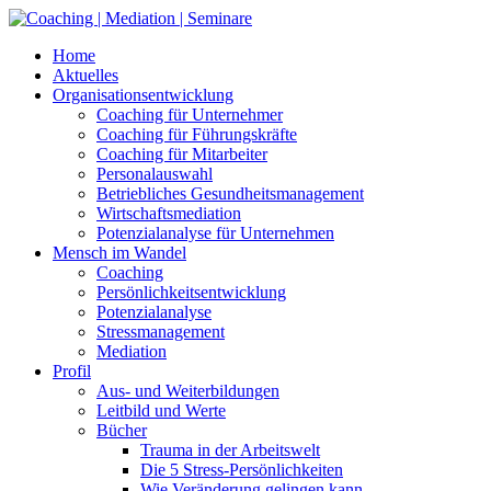
Skip
to
Home
content
Aktuelles
Organisationsentwicklung
Coaching für Unternehmer
Coaching für Führungskräfte
Coaching für Mitarbeiter
Personalauswahl
Betriebliches Gesundheitsmanagement
Wirtschaftsmediation
Potenzialanalyse für Unternehmen
Mensch im Wandel
Coaching
Persönlichkeitsentwicklung
Potenzialanalyse
Stressmanagement
Mediation
Profil
Aus- und Weiterbildungen
Leitbild und Werte
Bücher
Trauma in der Arbeitswelt
Die 5 Stress-Persönlichkeiten
Wie Veränderung gelingen kann