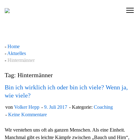
Skip
to
C
content
l
i
c
k
Home
t
Aktuelles
o
Hintermänner
v
i
Tag: Hintermänner
e
w
Bin ich wirklich ich oder bin ich viele? Wenn ja,
t
wie viele?
h
von
Volker Hepp
9. Juli 2017
Kategorie:
Coaching
e
Keine Kommentare
n
a
Wir verstehen uns oft als ganzen Menschen. Als eine Einheit.
v
Manchmal gibt es leichte Kämpfe zwischen „Bauch und Hirn“,
i