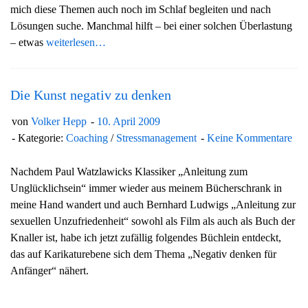
mich diese Themen auch noch im Schlaf begleiten und nach
g
Lösungen suche. Manchmal hilft – bei einer solchen Überlastung
a
– etwas
weiterlesen…
t
i
o
Die Kunst negativ zu denken
n
von
Volker Hepp
10. April 2009
Kategorie:
Coaching
/
Stressmanagement
Keine Kommentare
Nachdem Paul Watzlawicks Klassiker „Anleitung zum
Unglücklichsein“ immer wieder aus meinem Bücherschrank in
meine Hand wandert und auch Bernhard Ludwigs „Anleitung zur
sexuellen Unzufriedenheit“ sowohl als Film als auch als Buch der
Knaller ist, habe ich jetzt zufällig folgendes Büchlein entdeckt,
das auf Karikaturebene sich dem Thema „Negativ denken für
Anfänger“ nähert.