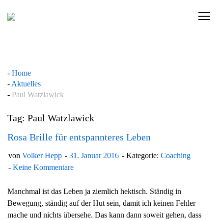
Skip
to
C
content
l
i
c
k
Home
t
Aktuelles
o
Paul Watzlawick
v
i
Tag: Paul Watzlawick
e
w
Rosa Brille für entspannteres Leben
t
von
Volker Hepp
31. Januar 2016
Kategorie:
Coaching
h
Keine Kommentare
e
n
Manchmal ist das Leben ja ziemlich hektisch. Ständig in
a
Bewegung, ständig auf der Hut sein, damit ich keinen Fehler
v
mache und nichts übersehe. Das kann dann soweit gehen, dass
i