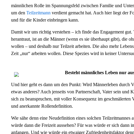
männlichen Rolle im Spannungsfeld zwischen Familie und Unterne
um den
Teilzeitmann
verdient gemacht hat. Auch hier liegt der F
und für die Kinder einbringen kann.
Damit wir uns richtig verstehen – ich finde das Engagement gut
herantraut, ist an die Männer (wenn es sie überhaupt gibt), die o
wollen – und deshalb nur Teilzeit arbeiten. Die also mehr Lebens
Zeit „nur“ arbeiten wollen. Diese Spezies wird in keiner Unters
Besteht männliches Leben nur aus
Und hier geht es dann um den Punkt: Wird Männerleben durch Voll
etwas anderes? Auch jenseits von Partnerschaft, Vater sein und Ki
sich zu beanspruchen, mit voller Konsequenz im geschmälerten Ve
und anerkannte Rollendefinition.
Wie sähe denn eine Neudefinition eines solchen Teilzeitmannes a
würde dann die Freizeit aussehen? Für was würde er sich dann i
anfangen. Und wie würde ein etwaiger Zufriedenheitsfaktor denn a