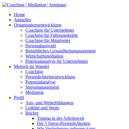
Skip
to
Home
content
Aktuelles
Organisationsentwicklung
Coaching für Unternehmer
Coaching für Führungskräfte
Coaching für Mitarbeiter
Personalauswahl
Betriebliches Gesundheitsmanagement
Wirtschaftsmediation
Potenzialanalyse für Unternehmen
Mensch im Wandel
Coaching
Persönlichkeitsentwicklung
Potenzialanalyse
Stressmanagement
Mediation
Profil
Aus- und Weiterbildungen
Leitbild und Werte
Bücher
Trauma in der Arbeitswelt
Die 5 Stress-Persönlichkeiten
Wie Veränderung gelingen kann