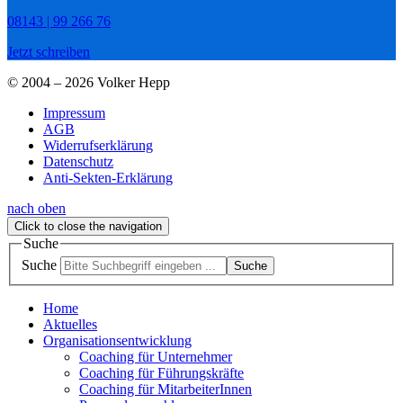
08143 | 99 266 76
Jetzt schreiben
© 2004 – 2026 Volker Hepp
Impressum
AGB
Widerrufserklärung
Datenschutz
Anti-Sekten-Erklärung
nach oben
Click to close the navigation
Suche
Suche
Suche
Home
Aktuelles
Organisationsentwicklung
Coaching für Unternehmer
Coaching für Führungskräfte
Coaching für MitarbeiterInnen