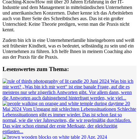
Coaching-KnowHow mit über 20 Jahren Erfahrung in der IT-
Industrie und dem Management in mittelständischen Unternehmen
und amerikanischen Konzernen. Daher kenne ich das Arbeitsleben
auch von Ihrer Seite des Schreibtisches aus. Das ist ein großer
Unterschied: Keine Theorie predigen, wenn man die Praxis nicht
kennt.
Zudem bin ich in eine Unternehmerfamilie hineingeboren und weiß
seit frühester Kindheit, was es bedeutet, selbständig zu sein und ein
Unternehmen zu führen. Ich helfe Ihnen in meinem Coaching also
aus der Praxis für die Praxis.
Lesenswertes zum Thema:
20
Juni
2024
Was bin ich
mir wert?
„Was bin ich mir wert“ ist eine banale Frage, auf die es
meistens nur sehr zögerlich Antworten gibt. Vor allem dann, wenn
die Antworten auch dahingehend hinterfragt werden, wie viel...
20
Mai
2024
Vom Umgang mit schlechten Lebenssituationen
Schlechte
Lebenssituationen gibt es immer wieder. Das ist schon fast so
normal, wie die vier Jahreszeiten, die wir regelmäßig durchlaufen.
Das wäre schon einmal der erste Merksatz, der gleichzeitig
entlasten...
20
Apr.
2024