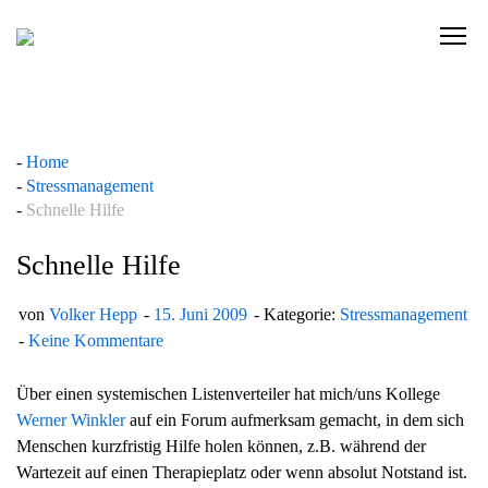
Skip
to
C
content
l
i
c
k
Home
t
Stressmanagement
o
Schnelle Hilfe
v
i
Schnelle Hilfe
e
w
von
Volker Hepp
15. Juni 2009
Kategorie:
Stressmanagement
t
Keine Kommentare
h
e
Über einen systemischen Listenverteiler hat mich/uns Kollege
n
Werner Winkler
auf ein Forum aufmerksam gemacht, in dem sich
a
Menschen kurzfristig Hilfe holen können, z.B. während der
v
Wartezeit auf einen Therapieplatz oder wenn absolut Notstand ist.
i