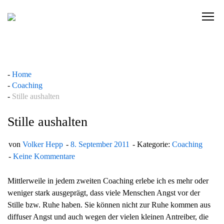
Skip
to
C
content
l
i
c
k
Home
t
Coaching
o
Stille aushalten
v
i
Stille aushalten
e
w
von
Volker Hepp
8. September 2011
Kategorie:
Coaching
t
Keine Kommentare
h
e
Mittlerweile in jedem zweiten Coaching erlebe ich es mehr oder
n
weniger stark ausgeprägt, dass viele Menschen Angst vor der
a
Stille bzw. Ruhe haben. Sie können nicht zur Ruhe kommen aus
v
diffuser Angst und auch wegen der vielen kleinen Antreiber, die
i