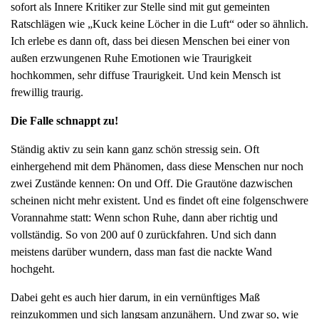
sofort als Innere Kritiker zur Stelle sind mit gut gemeinten
g
Ratschlägen wie „Kuck keine Löcher in die Luft“ oder so ähnlich.
a
Ich erlebe es dann oft, dass bei diesen Menschen bei einer von
t
außen erzwungenen Ruhe Emotionen wie Traurigkeit
i
hochkommen, sehr diffuse Traurigkeit. Und kein Mensch ist
o
frewillig traurig.
n
Die Falle schnappt zu!
Ständig aktiv zu sein kann ganz schön stressig sein. Oft
einhergehend mit dem Phänomen, dass diese Menschen nur noch
zwei Zustände kennen: On und Off. Die Grautöne dazwischen
scheinen nicht mehr existent. Und es findet oft eine folgenschwere
Vorannahme statt: Wenn schon Ruhe, dann aber richtig und
vollständig. So von 200 auf 0 zurückfahren. Und sich dann
meistens darüber wundern, dass man fast die nackte Wand
hochgeht.
Dabei geht es auch hier darum, in ein vernünftiges Maß
reinzukommen und sich langsam anzunähern. Und zwar so, wie