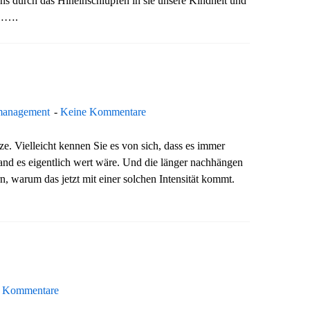
uns durch das Hineinschlüpfen in sie unsere Kindheit und
 …….
management
Keine Kommentare
arze. Vielleicht kennen Sie es von sich, dass es immer
tand es eigentlich wert wäre. Und die länger nachhängen
n, warum das jetzt mit einer solchen Intensität kommt.
 Kommentare