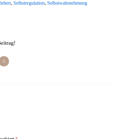
 leben
,
Selbstregulation
,
Selbstwahrnehmung
Beitrag!
markiert
*