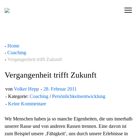
Skip
to
C
content
l
i
c
k
Home
t
Coaching
o
Vergangenheit trifft Zukunft
v
i
Vergangenheit trifft Zukunft
e
w
von
Volker Hepp
28. Februar 2011
t
Kategorie:
Coaching
/
Persönlichkeitsentwicklung
h
Keine Kommentare
e
n
Wir Menschen haben ja so manche Eigenheiten, die uns innerhalb
a
unserer Rasse und von anderen Rassen trennen. Eine davon ist
v
zum Beispiel unsere ‚Fähigkeit‘, uns durch unsere Erlebnisse in
i