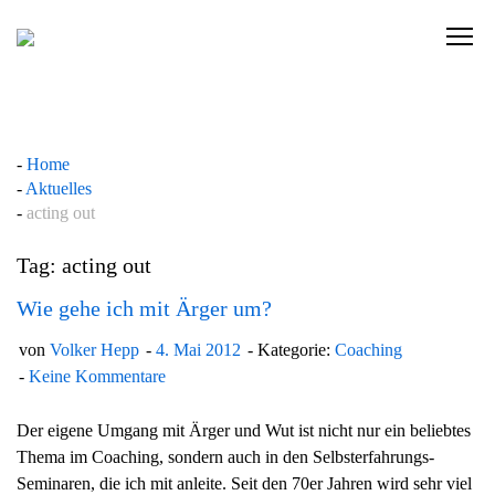
Skip
to
C
content
l
i
c
k
Home
t
Aktuelles
o
acting out
v
i
Tag: acting out
e
w
Wie gehe ich mit Ärger um?
t
von
Volker Hepp
4. Mai 2012
Kategorie:
Coaching
h
Keine Kommentare
e
n
Der eigene Umgang mit Ärger und Wut ist nicht nur ein beliebtes
a
Thema im Coaching, sondern auch in den Selbsterfahrungs-
v
Seminaren, die ich mit anleite. Seit den 70er Jahren wird sehr viel
i