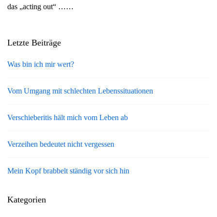
das „acting out“ ……
g
a
t
Letzte Beiträge
i
o
Was bin ich mir wert?
n
Vom Umgang mit schlechten Lebenssituationen
Verschieberitis hält mich vom Leben ab
Verzeihen bedeutet nicht vergessen
Mein Kopf brabbelt ständig vor sich hin
Kategorien