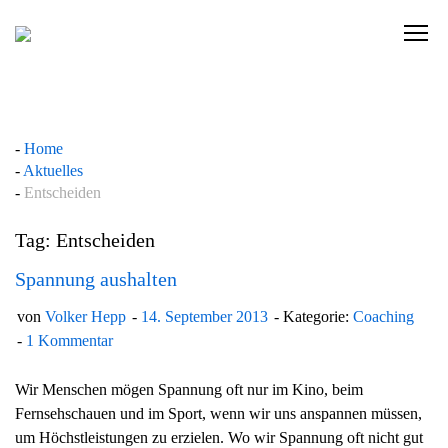
Skip
to
C
content
l
i
c
k
Home
t
Aktuelles
o
Entscheiden
v
i
Tag: Entscheiden
e
w
Spannung aushalten
t
von
Volker Hepp
14. September 2013
Kategorie:
Coaching
h
1 Kommentar
e
n
Wir Menschen mögen Spannung oft nur im Kino, beim
a
Fernsehschauen und im Sport, wenn wir uns anspannen müssen,
v
um Höchstleistungen zu erzielen. Wo wir Spannung oft nicht gut
i