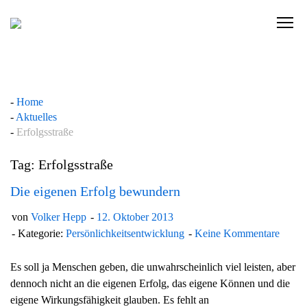
Skip
to
C
content
l
i
c
k
Home
t
Aktuelles
o
Erfolgsstraße
v
i
Tag: Erfolgsstraße
e
w
Die eigenen Erfolg bewundern
t
von
Volker Hepp
12. Oktober 2013
h
Kategorie:
Persönlichkeitsentwicklung
Keine Kommentare
e
n
Es soll ja Menschen geben, die unwahrscheinlich viel leisten, aber
a
dennoch nicht an die eigenen Erfolg, das eigene Können und die
v
eigene Wirkungsfähigkeit glauben. Es fehlt an
i