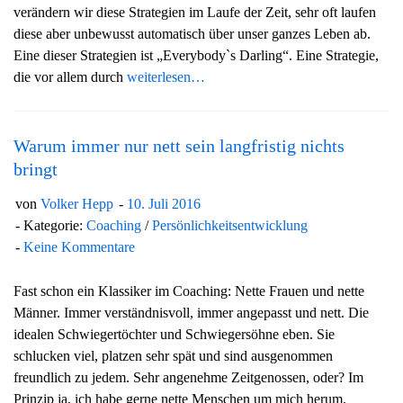
verändern wir diese Strategien im Laufe der Zeit, sehr oft laufen
g
diese aber unbewusst automatisch über unser ganzes Leben ab.
a
Eine dieser Strategien ist „Everybody`s Darling“. Eine Strategie,
t
die vor allem durch
weiterlesen…
i
o
n
Warum immer nur nett sein langfristig nichts
bringt
von
Volker Hepp
10. Juli 2016
Kategorie:
Coaching
/
Persönlichkeitsentwicklung
Keine Kommentare
Fast schon ein Klassiker im Coaching: Nette Frauen und nette
Männer. Immer verständnisvoll, immer angepasst und nett. Die
idealen Schwiegertöchter und Schwiegersöhne eben. Sie
schlucken viel, platzen sehr spät und sind ausgenommen
freundlich zu jedem. Sehr angenehme Zeitgenossen, oder? Im
Prinzip ja, ich habe gerne nette Menschen um mich herum.