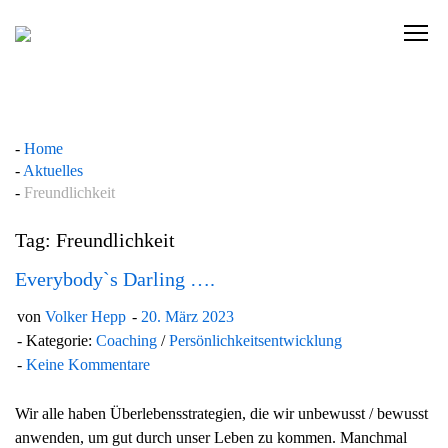
Skip
to
C
content
l
i
c
k
Home
t
Aktuelles
o
Freundlichkeit
v
i
Tag: Freundlichkeit
e
w
Everybody`s Darling ….
t
von
Volker Hepp
20. März 2023
h
Kategorie:
Coaching
/
Persönlichkeitsentwicklung
e
Keine Kommentare
n
a
Wir alle haben Überlebensstrategien, die wir unbewusst / bewusst
v
anwenden, um gut durch unser Leben zu kommen. Manchmal
i