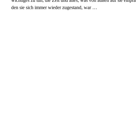
wichtiges zu tun, die Zeit und alles, was von außen auf sie einp
den sie sich immer wieder zugestand, war …