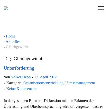
Skip
to
C
content
l
i
c
k
Home
t
Aktuelles
o
Gleichgewicht
v
i
Tag: Gleichgewicht
e
w
Unterforderung
t
von
Volker Hepp
22. April 2012
h
Kategorie:
Organisationsentwicklung
/
Stressmanagement
e
Keine Kommentare
n
a
In der gesamten Burn out-Diskussion mit den Faktoren der
v
Überlastung und Überbeanspruchung wird oft vergessen, dass es
i