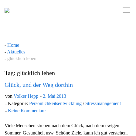
Skip
to
C
content
l
i
c
k
Home
t
Aktuelles
o
glücklich leben
v
i
Tag: glücklich leben
e
w
Glück, und der Weg dorthin
t
von
Volker Hepp
2. Mai 2013
h
Kategorie:
Persönlichkeitsentwicklung
/
Stressmanagement
e
Keine Kommentare
n
a
Viele Menschen streben nach dem Glück, nach dem ewigen
v
Sommer, Gesundheit usw. Schöne Ziele, kann ich gut verstehen.
i