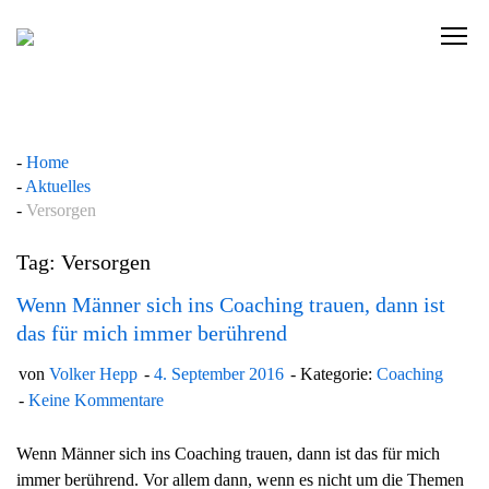
Skip
to
C
content
l
i
c
k
Home
t
Aktuelles
o
Versorgen
v
i
Tag: Versorgen
e
w
Wenn Männer sich ins Coaching trauen, dann ist
t
das für mich immer berührend
h
von
Volker Hepp
4. September 2016
Kategorie:
Coaching
e
Keine Kommentare
n
a
Wenn Männer sich ins Coaching trauen, dann ist das für mich
v
immer berührend. Vor allem dann, wenn es nicht um die Themen
i