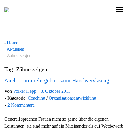
Skip
to
C
content
l
i
c
k
Home
t
Aktuelles
o
Zähne zeigen
v
i
Tag: Zähne zeigen
e
w
Auch Trommeln gehört zum Handwerskzeug
t
von
Volker Hepp
8. Oktober 2011
h
Kategorie:
Coaching
/
Organisationsentwicklung
e
2 Kommentare
n
a
Generell sprechen Frauen nicht so gerne über die eigenen
v
Leistungen, sie sind mehr auf ein Miteinander als auf Wettbewerb
i