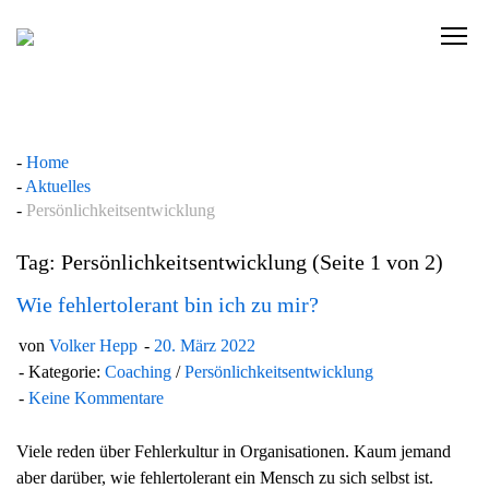
Skip
to
C
content
l
i
c
k
Home
t
Aktuelles
o
Persönlichkeitsentwicklung
v
i
Tag: Persönlichkeitsentwicklung
(Seite 1 von 2)
e
w
Wie fehlertolerant bin ich zu mir?
t
von
Volker Hepp
20. März 2022
h
Kategorie:
Coaching
/
Persönlichkeitsentwicklung
e
Keine Kommentare
n
a
Viele reden über Fehlerkultur in Organisationen. Kaum jemand
v
aber darüber, wie fehlertolerant ein Mensch zu sich selbst ist.
i