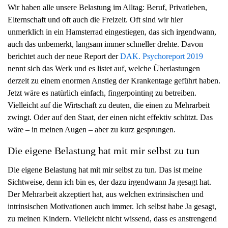
Wir haben alle unsere Belastung im Alltag: Beruf, Privatleben,
g
Elternschaft und oft auch die Freizeit. Oft sind wir hier
a
unmerklich in ein Hamsterrad eingestiegen, das sich irgendwann,
t
auch das unbemerkt, langsam immer schneller drehte. Davon
i
berichtet auch der neue Report der
DAK. Psychoreport 2019
o
nennt sich das Werk und es listet auf, welche Überlastungen
n
derzeit zu einem enormen Anstieg der Krankentage geführt haben.
Jetzt wäre es natürlich einfach, fingerpointing zu betreiben.
Vielleicht auf die Wirtschaft zu deuten, die einen zu Mehrarbeit
zwingt. Oder auf den Staat, der einen nicht effektiv schützt. Das
wäre – in meinen Augen – aber zu kurz gesprungen.
Die eigene Belastung hat mit mir selbst zu tun
Die eigene Belastung hat mit mir selbst zu tun. Das ist meine
Sichtweise, denn ich bin es, der dazu irgendwann Ja gesagt hat.
Der Mehrarbeit akzeptiert hat, aus welchen extrinsischen und
intrinsischen Motivationen auch immer. Ich selbst habe Ja gesagt,
zu meinen Kindern. Vielleicht nicht wissend, dass es anstrengend