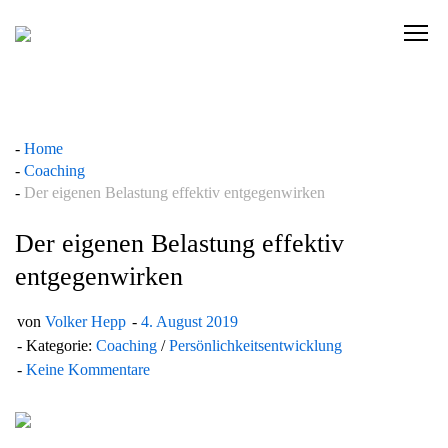
Skip
to
C
content
l
i
c
k
Home
t
Coaching
o
Der eigenen Belastung effektiv entgegenwirken
v
i
Der eigenen Belastung effektiv
e
entgegenwirken
w
t
von
Volker Hepp
4. August 2019
h
Kategorie:
Coaching
/
Persönlichkeitsentwicklung
e
Keine Kommentare
n
a
v
i