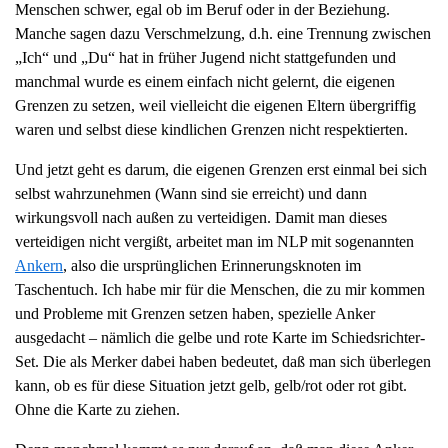
Menschen schwer, egal ob im Beruf oder in der Beziehung.
g
Manche sagen dazu Verschmelzung, d.h. eine Trennung zwischen
a
„Ich“ und „Du“ hat in früher Jugend nicht stattgefunden und
t
manchmal wurde es einem einfach nicht gelernt, die eigenen
i
Grenzen zu setzen, weil vielleicht die eigenen Eltern übergriffig
o
waren und selbst diese kindlichen Grenzen nicht respektierten.
n
Und jetzt geht es darum, die eigenen Grenzen erst einmal bei sich
selbst wahrzunehmen (Wann sind sie erreicht) und dann
wirkungsvoll nach außen zu verteidigen. Damit man dieses
verteidigen nicht vergißt, arbeitet man im NLP mit sogenannten
Ankern
, also die ursprünglichen Erinnerungsknoten im
Taschentuch. Ich habe mir für die Menschen, die zu mir kommen
und Probleme mit Grenzen setzen haben, spezielle Anker
ausgedacht – nämlich die gelbe und rote Karte im Schiedsrichter-
Set. Die als Merker dabei haben bedeutet, daß man sich überlegen
kann, ob es für diese Situation jetzt gelb, gelb/rot oder rot gibt.
Ohne die Karte zu ziehen.