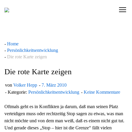
Skip
to
C
content
l
i
c
k
Home
t
Persönlichkeitsentwicklung
o
Die rote Karte zeigen
v
i
Die rote Karte zeigen
e
w
von
Volker Hepp
7. März 2010
t
Kategorie:
Persönlichkeitsentwicklung
Keine Kommentare
h
e
Oftmals geht es in Konflikten ja darum, daß man seinen Platz
n
verteidigen muss oder rechtzeitig Stop sagen zu etwas, was man
a
nicht möchte und von dem man weiß, daß es einem nicht gut tut.
v
Und gerade dieses „Stop – hier ist die Grenze“ fällt vielen
i