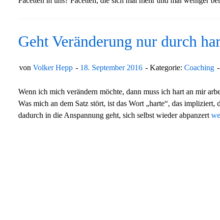
Facetten in uns? Facetten, die sich mal mehr und mal weniger b
Geht Veränderung nur durch hart
von
Volker Hepp
18. September 2016
Kategorie:
Coaching
Wenn ich mich verändern möchte, dann muss ich hart an mir arbei
Was mich an dem Satz stört, ist das Wort „harte“, das impliziert,
dadurch in die Anspannung geht, sich selbst wieder abpanzert
we