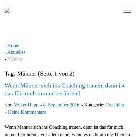
Skip
to
C
content
l
i
c
k
Home
t
Aktuelles
o
Männer
v
i
Tag: Männer
(Seite 1 von 2)
e
w
Wenn Männer sich ins Coaching trauen, dann ist
t
das für mich immer berührend
h
von
Volker Hepp
4. September 2016
Kategorie:
Coaching
e
Keine Kommentare
n
a
Wenn Männer sich ins Coaching trauen, dann ist das für mich
v
immer berührend. Vor allem dann, wenn es nicht um die Themen
i