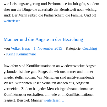
wie Leistungssteigerung und Performance im Job geht, sondern
g
eher um die Dinge die außerhalb der Berufswelt noch wichtig
a
sind: Der Mann selbst, die Partnerschaft, die Familie. Und oft
t
weiterlesen…
i
o
n
Männer und die Ängste in der Beziehung
von
Volker Hepp
1. November 2015
Kategorie:
Coaching
Keine Kommentare
Inwiefern sind Konfliktsituationen an wiedererweckte Ängste
gebunden ist eine gute Frage, die wir uns immer und immer
wieder stellen sollten. Wir Menschen sind angstvermeidende
Wesen, wir richten unser Verhalten danach aus, Angst zu
vermeiden. Zudem hat jeder Mensch irgendwann einmal sein
Konfliktmuster erschaffen, d.h. wie er in Konfliktsituationen
reagiert. Beispiel: Männer
weiterlesen…