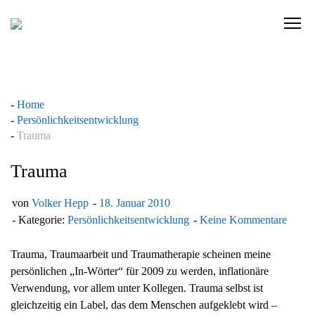
Skip
to
C
content
l
i
c
k
Home
t
Persönlichkeitsentwicklung
o
Trauma
v
i
Trauma
e
w
von
Volker Hepp
18. Januar 2010
t
Kategorie:
Persönlichkeitsentwicklung
Keine Kommentare
h
e
Trauma, Traumaarbeit und Traumatherapie scheinen meine
n
persönlichen „In-Wörter“ für 2009 zu werden, inflationäre
a
Verwendung, vor allem unter Kollegen. Trauma selbst ist
v
gleichzeitig ein Label, das dem Menschen aufgeklebt wird –
i