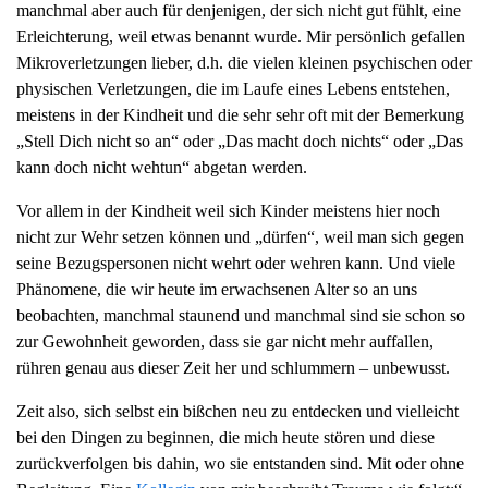
manchmal aber auch für denjenigen, der sich nicht gut fühlt, eine
g
Erleichterung, weil etwas benannt wurde. Mir persönlich gefallen
a
Mikroverletzungen lieber, d.h. die vielen kleinen psychischen oder
t
physischen Verletzungen, die im Laufe eines Lebens entstehen,
i
meistens in der Kindheit und die sehr sehr oft mit der Bemerkung
o
„Stell Dich nicht so an“ oder „Das macht doch nichts“ oder „Das
n
kann doch nicht wehtun“ abgetan werden.
Vor allem in der Kindheit weil sich Kinder meistens hier noch
nicht zur Wehr setzen können und „dürfen“, weil man sich gegen
seine Bezugspersonen nicht wehrt oder wehren kann. Und viele
Phänomene, die wir heute im erwachsenen Alter so an uns
beobachten, manchmal staunend und manchmal sind sie schon so
zur Gewohnheit geworden, dass sie gar nicht mehr auffallen,
rühren genau aus dieser Zeit her und schlummern – unbewusst.
Zeit also, sich selbst ein bißchen neu zu entdecken und vielleicht
bei den Dingen zu beginnen, die mich heute stören und diese
zurückverfolgen bis dahin, wo sie entstanden sind. Mit oder ohne