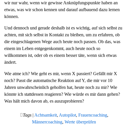
wir nur wahr, wenn wir gewisse Anknüpfungspunkte haben an
g
etwas, was wir schon kennen und darauf aufbauend dazu lernen
a
können.
t
i
Und dennoch und gerade deshalb ist es wichtig, auf sich selbst zu
o
achten, mit sich selbst in Kontakt zu bleiben, um zu erfahren, ob
n
die eingeschlagenen Wege auch heute noch passen. Ob das, was
einem im Leben entgegenkommt, auch heute noch so
willkommen ist, oder ob es einem besser täte, wenn sich etwas
ändert.
Wie atme ich? Wie geht es mir, wenn X passiert? Gefällt mir X
noch? Passt die automatische Reaktion auf Y, die mir vor 10
Jahren unwahrscheinlich geholfen hat, heute noch zu mir? Wie
könnte ich stattdessen reagieren? Wie würde es mir dann gehen?
Was hält mich davon ab, es auszuprobieren?
Tags
|
Achtsamkeit
,
Autopilot
,
Frauencoaching
,
Männercoaching
,
Werte überprüfen