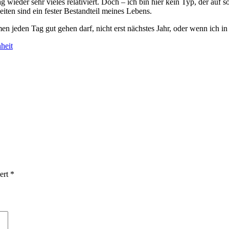
 wieder sehr vieles relativiert. Doch – ich bin hier kein Typ, der auf
eiten sind ein fester Bestandteil meines Lebens.
 jeden Tag gut gehen darf, nicht erst nächstes Jahr, oder wenn ich in 
heit
iert
*