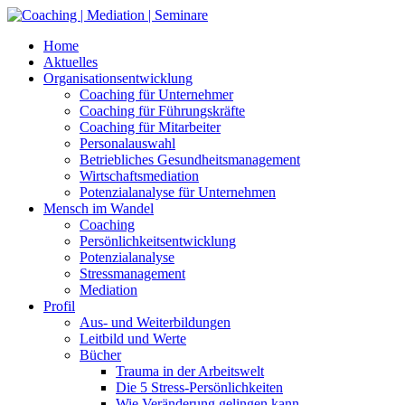
Skip
to
Home
content
Aktuelles
Organisationsentwicklung
Coaching für Unternehmer
Coaching für Führungskräfte
Coaching für Mitarbeiter
Personalauswahl
Betriebliches Gesundheitsmanagement
Wirtschaftsmediation
Potenzialanalyse für Unternehmen
Mensch im Wandel
Coaching
Persönlichkeitsentwicklung
Potenzialanalyse
Stressmanagement
Mediation
Profil
Aus- und Weiterbildungen
Leitbild und Werte
Bücher
Trauma in der Arbeitswelt
Die 5 Stress-Persönlichkeiten
Wie Veränderung gelingen kann