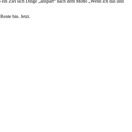
 so ein Ziel sich Dinge „anspart“ nach dem Motto „Wenn ich das und
Rente bin. Jetzt.