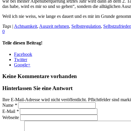
wie bei meiner Alpenüberquerung letztes Jahr wird dann ab dem 2. Tag
das habe, wird es mir so und so gehen“, sondern die alltäglichen Ausz
Weil ich nie weiss, wie lange es dauert und es mir im Grunde genommen
Tags
|
Achtsamkeit
,
Auszeit nehmen
,
Selbstregulation
,
Selbstzufrieden
0
Teile diesen Beitrag!
Facebook
Twitter
Google+
Keine Kommentare vorhanden
Hinterlassen Sie eine Antwort
Ihre E-Mail-Adresse wird nicht veröffentlicht. Pflichtfelder sind mark
Name
*
E-Mail
*
Webseite