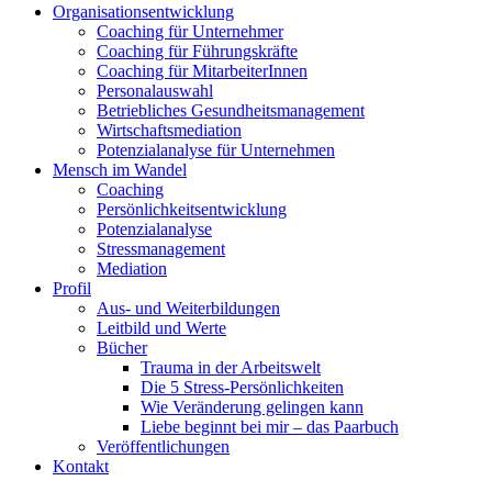
Organisationsentwicklung
Coaching für Unternehmer
Coaching für Führungskräfte
Coaching für MitarbeiterInnen
Personalauswahl
Betriebliches Gesundheitsmanagement
Wirtschaftsmediation
Potenzialanalyse für Unternehmen
Mensch im Wandel
Coaching
Persönlichkeitsentwicklung
Potenzialanalyse
Stressmanagement
Mediation
Profil
Aus- und Weiterbildungen
Leitbild und Werte
Bücher
Trauma in der Arbeitswelt
Die 5 Stress-Persönlichkeiten
Wie Veränderung gelingen kann
Liebe beginnt bei mir – das Paarbuch
Veröffentlichungen
Kontakt