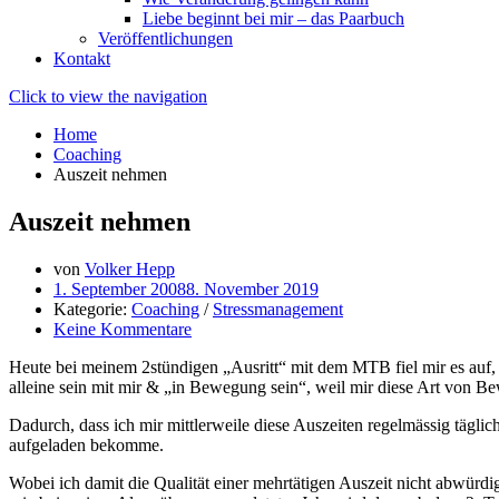
Liebe beginnt bei mir – das Paarbuch
Veröffentlichungen
Kontakt
Click to view the navigation
Home
Coaching
Auszeit nehmen
Auszeit nehmen
von
Volker Hepp
1. September 2008
8. November 2019
Kategorie:
Coaching
/
Stressmanagement
Keine Kommentare
Heute bei meinem 2stündigen „Ausritt“ mit dem MTB fiel mir es auf, 
alleine sein mit mir & „in Bewegung sein“, weil mir diese Art von Be
Dadurch, dass ich mir mittlerweile diese Auszeiten regelmässig tägli
aufgeladen bekomme.
Wobei ich damit die Qualität einer mehrtätigen Auszeit nicht abwü