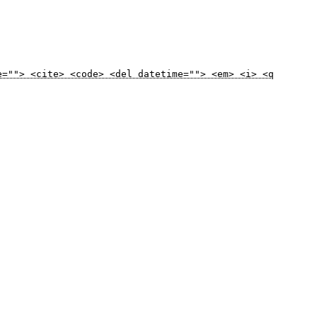
e=""> <cite> <code> <del datetime=""> <em> <i> <q